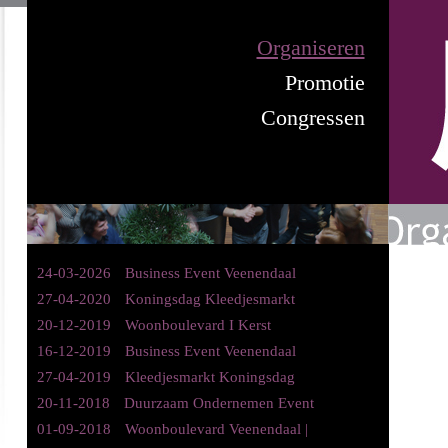
Organiseren
Promotie
Congressen
24-03-2026
Business Event Veenendaal
27-04-2020
Koningsdag Kleedjesmarkt
20-12-2019
Woonboulevard I Kerst
16-12-2019
Business Event Veenendaal
27-04-2019
Kleedjesmarkt Koningsdag
20-11-2018
Duurzaam Ondernemen Event
01-09-2018
Woonboulevard Veenendaal |