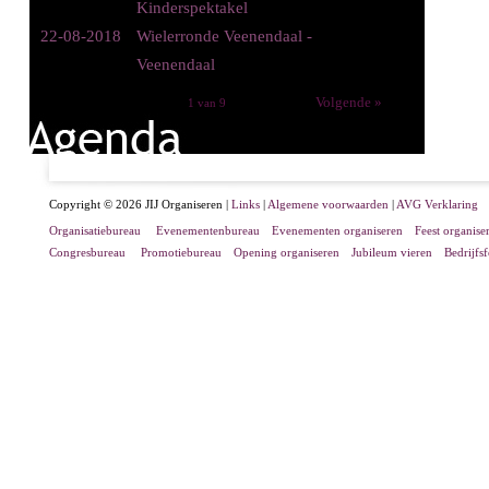
Kinderspektakel
22-08-2018
Wielerronde Veenendaal -
Veenendaal
Volgende »
1 van 9
Copyright © 2026 JIJ Organiseren |
Links
|
Algemene voorwaarden
|
AVG Verklaring
Organisatiebureau
Evenementenbureau
Evenementen organiseren
Feest organise
Congresbureau
Promotiebureau
Opening organiseren
Jubileum vieren
Bedrijfs