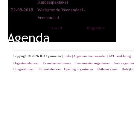
Kinderspektakel
22-08-2018
Wielerronde Veenendaal -
Veenendaal
Volgende »
1 van 9
Copyright © 2026 JIJ Organiseren |
Links
|
Algemene voorwaarden
|
AVG Verklaring
Organisatiebureau
Evenementenbureau
Evenementen organiseren
Feest organise
Congresbureau
Promotiebureau
Opening organiseren
Jubileum vieren
Bedrijfs