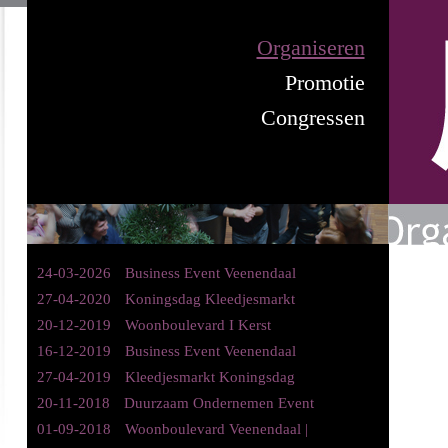
Organiseren
Promotie
Congressen
24-03-2026
Business Event Veenendaal
27-04-2020
Koningsdag Kleedjesmarkt
20-12-2019
Woonboulevard I Kerst
16-12-2019
Business Event Veenendaal
27-04-2019
Kleedjesmarkt Koningsdag
20-11-2018
Duurzaam Ondernemen Event
01-09-2018
Woonboulevard Veenendaal |