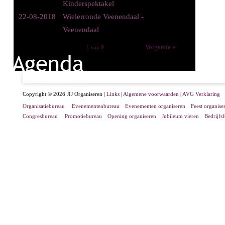
Kinderspektakel
22-08-2018
Wielerronde Veenendaal -
Veenendaal
Volgende »
1 van 9
Copyright © 2026 JIJ Organiseren |
Links
|
Algemene voorwaarden
|
AVG Verklaring
Organisatiebureau
Evenementenbureau
Evenementen organiseren
Feest organise
Congresbureau
Promotiebureau
Opening organiseren
Jubileum vieren
Bedrijfs