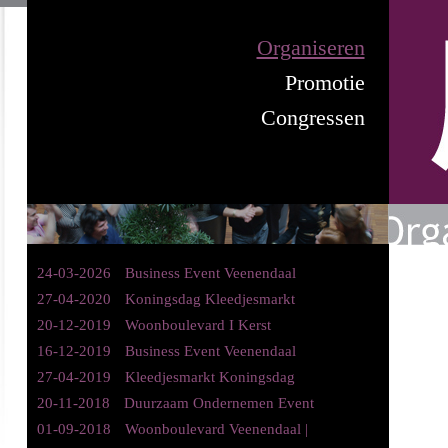
Organiseren
Promotie
Congressen
24-03-2026
Business Event Veenendaal
27-04-2020
Koningsdag Kleedjesmarkt
20-12-2019
Woonboulevard I Kerst
16-12-2019
Business Event Veenendaal
27-04-2019
Kleedjesmarkt Koningsdag
20-11-2018
Duurzaam Ondernemen Event
01-09-2018
Woonboulevard Veenendaal |