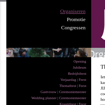
Organiseren
Promotie
Congressen
Opening
T
Jubileum
Bedrijfsfeest
Ie
Verjaardag | Feest
ka
Themafeest | Feest
JI
Gastvrouw | Ceremoniemeester
co
Wedding planner | Ceremoniemeester
ho
Kraamfeest | Feest