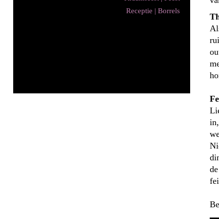
va
Receptie | Borrels
Th
1 van
Al
1
ru
ou
me
ho
Fe
Li
in
we
Ni
di
de
fe
Be