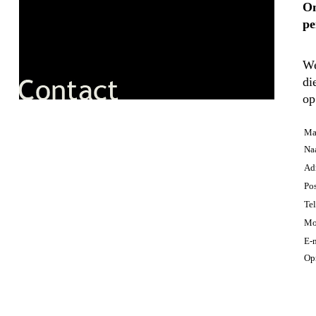
Om
pe
We
di
op
Ma
Na
Ad
Po
Te
Mo
E-
Op