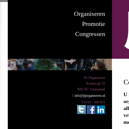
Organiseren
Promotie
Congressen
JIJ Organiseren
C
Kerkewijk 55
3901 EC Veenendaal
U 
E
info@jijorganiseren.nl
or
T 0318 - 508 855
al
vr
mo