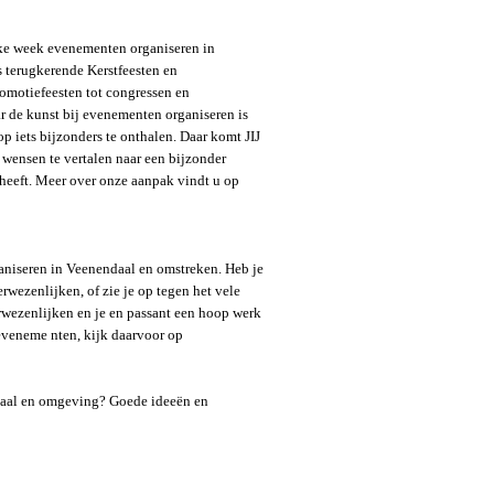
lke week evenementen organiseren in
 terugkerende Kerstfeesten en
promotiefeesten tot congressen en
r de kunst bij evenementen organiseren is
p iets bijzonders te onthalen. Daar komt JIJ
 wensen te vertalen naar een bijzonder
 heeft. Meer over onze aanpak vindt u op
ganiseren in Veenendaal en omstreken. Heb je
rwezenlijken, of zie je op tegen het vele
rwezenlijken en je en passant een hoop werk
eveneme nten, kijk daarvoor op
daal en omgeving? Goede ideeën en