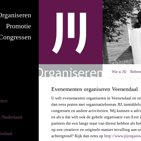
Organiseren
Promotie
Congressen
Wie is JIJ
Referen
Evenementen organiseren Veenendaal
U wilt evenementen organiseren in Veenendaal en om
ence
dan eens praten met organisatiebureau JIJ, inmiddel
congressen en andere activiteiten. Wij kunnen u ad
g Nederland
en als u dat wilt ook de gehele organisatie van A tot
partners die een lange staat van dienst hebben als 
op een creatieve en originele manier invulling aan
endaal
achtergrond? Kijk dan eens op
http://www.jijorgani