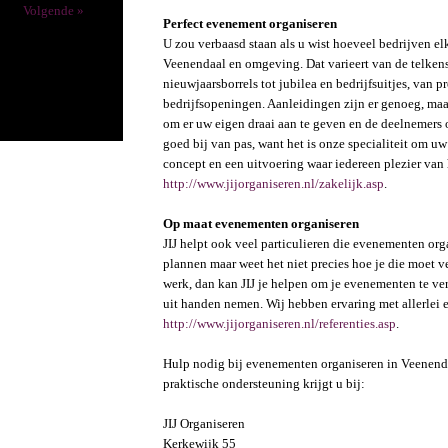
Volgende »
Perfect evenement organiseren
U zou verbaasd staan als u wist hoeveel bedrijven e
Veenendaal en omgeving. Dat varieert van de telkens
nieuwjaarsborrels tot jubilea en bedrijfsuitjes, van 
bedrijfsopeningen. Aanleidingen zijn er genoeg, maa
om er uw eigen draai aan te geven en de deelnemers o
goed bij van pas, want het is onze specialiteit om uw
concept en een uitvoering waar iedereen plezier van
http://www.jijorganiseren.nl/zakelijk.asp
.
Op maat evenementen organiseren
JIJ helpt ook veel particulieren die evenementen or
plannen maar weet het niet precies hoe je die moet ve
werk, dan kan JIJ je helpen om je evenementen te ve
uit handen nemen. Wij hebben ervaring met allerlei 
http://www.jijorganiseren.nl/referenties.asp
.
Hulp nodig bij evenementen organiseren in Veenen
praktische ondersteuning krijgt u bij:
JIJ Organiseren
Kerkewijk 55