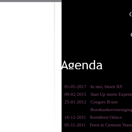
01-05-2017
In mei, bloeit JIJ!
09-02-2015
Start Up meets Experi
25-01-2012
Congres B-last
Borstkankerverenigin
16-12-2011
Kerstfeest Orlaco
05-11-2011
Feest in Centrum Veen