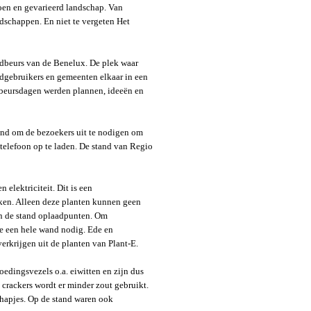
roen en gevarieerd landschap. Van
ndschappen. En niet te vergeten Het
dbeurs van de Benelux. De plek waar
indgebruikers en gemeenten elkaar in een
beursdagen werden plannen, ideeën en
ond om de bezoekers uit te nodigen om
telefoon op te laden. De stand van Regio
elektriciteit. Dit is een
kken. Alleen deze planten kunnen geen
an de stand oplaadpunten. Om
je een hele wand nodig. Ede en
rkrijgen uit de planten van Plant-E.
oedingsvezels o.a. eiwitten en zijn dus
crackers wordt er minder zout gebruikt.
lhapjes. Op de stand waren ook