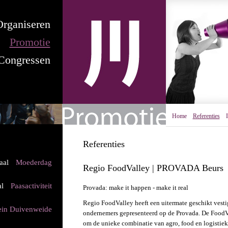
Organiseren
Promotie
Congressen
Home
Referenties
Referenties
aal
Moederdag
Regio FoodValley | PROVADA Beurs
l
Paasactiviteit
Provada: make it happen - make it real
Regio FoodValley heeft een uitermate geschikt vesti
ein Duivenweide
ondernemers gepresenteerd op de Provada. De FoodVa
om de unieke combinatie van agro, food en logistiek 