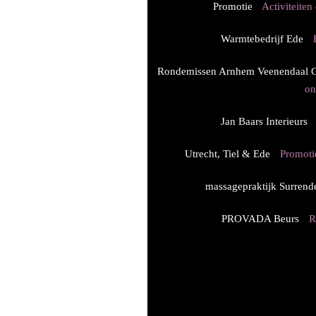
Promotie
Activiteite
Warmtebedrijf Ede
H
Rondemissen Arnhem Veenendaal C
on
Jan Baars Interieurs
Utrecht, Tiel & Ede
Promoti
massagepraktijk Surrend
PROVADA Beurs
R
1 van
2