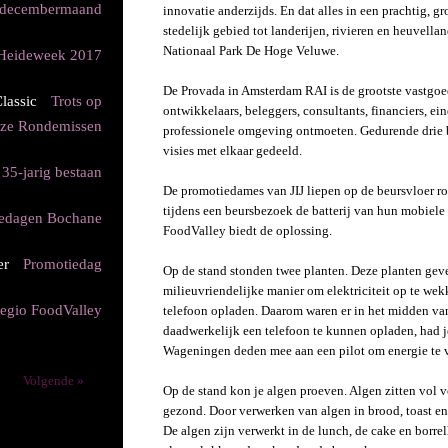
n decembermaand
innovatie anderzijds. En dat alles in een prachtig, g
stedelijk gebied tot landerijen, rivieren en heuvella
Nationaal Park De Hoge Veluwe.
eideweek 2017
De Provada in Amsterdam RAI is de grootste vastgoe
lassic
Trots op
ontwikkelaars, beleggers, consultants, financiers, e
ze Rondemissen
professionele omgeving ontmoeten. Gedurende drie 
visies met elkaar gedeeld.
35-jarig bestaan
De promotiedames van JIJ liepen op de beursvloer r
tijdens een beursbezoek de batterij van hun mobiele 
edagen Bochane
FoodValley biedt de oplossing.
er
Promotiedag
Op de stand stonden twee planten. Deze planten geven 
milieuvriendelijke manier om elektriciteit op te we
egio FoodValley
telefoon opladen. Daarom waren er in het midden v
daadwerkelijk een telefoon te kunnen opladen, had 
Wageningen deden mee aan een pilot om energie te ve
Volgende »
Op de stand kon je algen proeven. Algen zitten vol v
gezond. Door verwerken van algen in brood, toast en 
De algen zijn verwerkt in de lunch, de cake en borre