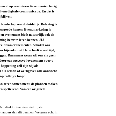
 vooral op een interactieve manier bezig
d van digitale communicatie. En dat is
jblijven.
 boodschap wordt duidelijk. Beleving is
 ten goede komen. Eventmarketing is
n evenement biedt natuurlijk ook de
ting beter te leren kennen. JIJ
ereld van evenementen. Schakel ons
w bijeenkomst. Het scheelt u veel tijd,
eggen. Daarnaast weten wij ons als geen
rdoor een succesvol evenement voor u
happening zelf zijn wij als
als relatie of werkgever alle aandacht
p rolletjes loopt.
ganiseren samen met u de plannen maken
 en spetterend. Van een originele
at klinkt misschien niet bijster
iet anders dan dit beamen. We gaan echt in