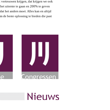
t vertrouwen krijgen, dat krijgen we ook
t het uiterste te gaan en 200% te geven
at het anders moet. Alles kan en altijd
om de beste oplossing te bieden die past