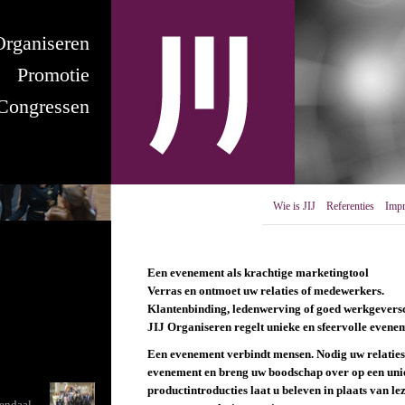
Organiseren
Promotie
Congressen
Wie is JIJ
Referenties
Impr
Een evenement als krachtige marketingtool
Verras en ontmoet uw relaties of medewerkers.
Klantenbinding, ledenwerving of goed werkgeversc
JIJ Organiseren regelt unieke en sfeervolle evene
Een evenement verbindt mensen. Nodig uw relaties
evenement en breng uw boodschap over op een uni
productintroducties laat u beleven in plaats van leze
endaal