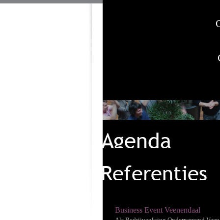
Business Event Veenendaal
Als Bedrijvenkring Ondernemend Veen