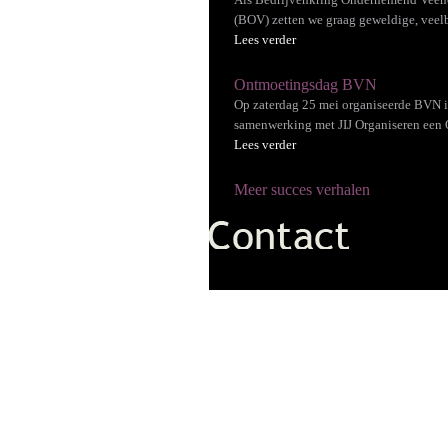
(BOV) zetten we graag geweldige, veelb
Lees verder
Ontmoetingsdag BVN
Op zaterdag 25 mei organiseerde BVN 
samenwerking met JIJ Organiseren een 
Lees verder
Meer succes verhalen