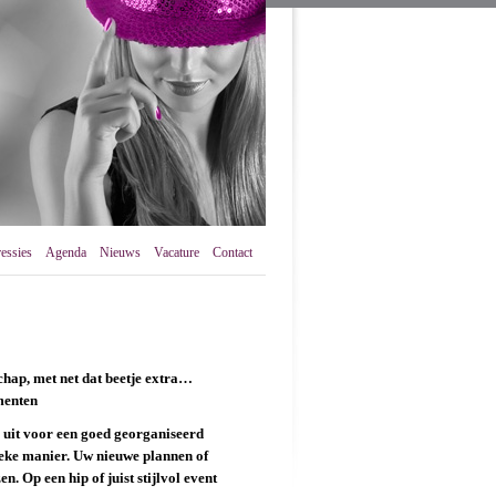
essies
Agenda
Nieuws
Vacature
Contact
hap, met net dat beetje extra…
menten
 uit voor een goed georganiseerd
eke manier. Uw nieuwe plannen of
n. Op een hip of juist stijlvol event