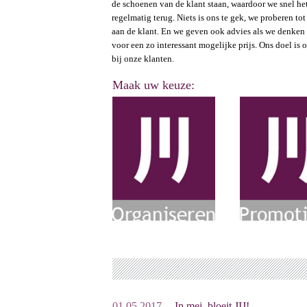
de schoenen van de klant staan, waardoor we snel he
regelmatig terug. Niets is ons te gek, we proberen to
aan de klant. En we geven ook advies als we denken d
voor een zo interessant mogelijke prijs. Ons doel is 
bij onze klanten.
Maak uw keuze:
01.05.2017
In mei, bloeit JIJ!