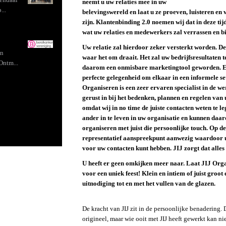
neemt u uw relaties mee in uw
...
belevingswereld en laat u ze proeven, luisteren en
zijn. Klantenbinding 2.0 noemen wij dat in deze tij
wat uw relaties en medewerkers zal verrassen en bi
Uw relatie zal hierdoor zeker versterkt worden. De
in
waar het om draait. Het zal uw bedrijfsresultaten
Ontm...
daarom een onmisbare marketingtool geworden. Ee
perfecte gelegenheid om elkaar in een informele set
Organiseren is een zeer ervaren specialist in de w
gerust in bij het bedenken, plannen en regelen van u
omdat wij in no time de juiste contacten weten te l
ander in te leven in uw organisatie en kunnen daa
organiseren met juist die persoonlijke touch. Op de 
representatief aanspreekpunt aanwezig waardoor u 
voor uw contacten kunt hebben. JIJ zorgt dat alles o
U heeft er geen omkijken meer naar. Laat JIJ Or
voor een uniek feest! Klein en intiem of juist groot
uitnodiging tot en met het vullen van de glazen.
De kracht van JIJ zit in de persoonlijke benadering. D
origineel, maar wie ooit met JIJ heeft gewerkt kan n