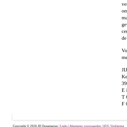
ve
om
ma
ge
ce
de
Vo
me
JI
Ke
39
E
T 
F 
Copyright © 2026 JIJ Organiseren |
Links
|
Algemene voorwaarden
|
AVG Verklaring