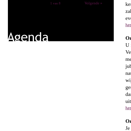
Volgende »
ke
1 van 8
za
ev
ht
Or
U 
Ve
me
ju
na
wi
ge
da
ui
ht
Or
Je