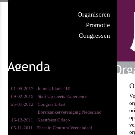
Organiseren
Promotie
Congressen
O
01-05-2017
In mei, bloeit JIJ!
Ve
09-02-2015
Start Up meets Experience
or
25-01-2012
Congres B-last
or
Borstkankervereniging Nederland
op
16-12-2011
Kerstfeest Orlaco
ve
05-11-2011
Feest in Centrum Veenendaal
or