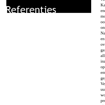
Ka
en
mo
oo
on
Na
en
ov
ga
al
in
op
en
ge
Ve
uu
wo
pr