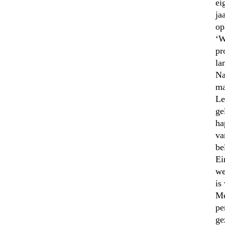
ei
ja
op
‘W
pr
la
Na
ma
Le
ge
ha
va
be
Ei
we
is
Me
pe
ge