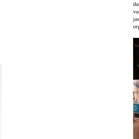
da
va
ja
or