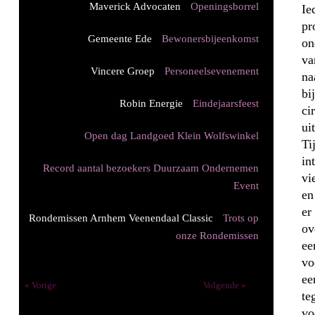
Maverick Advocaten
Openingsborrel
Ie
pr
Gemeente Ede
Bewonersbijeenkomst
on
va
Vincere Groep
Personeelsevenement
na
bi
Robin Energie
Eindejaarsfeest
ci
ui
Open dag Landgoed Klein Wolfswinkel
Ti
in
Record aantal bezoekers Duurzaam Ondernemen
vi
Event
en
er
Rondemissen Arnhem Veenendaal Classic
Trots op
ov
onze Rondemissen
ee
vo
ee
2 van
« Vorige
Volgende »
8
te
vo