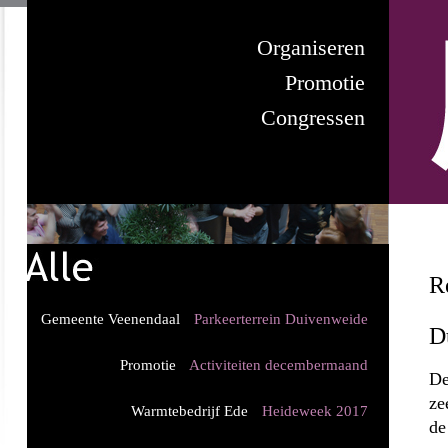
Organiseren
Promotie
Congressen
R
Gemeente Veenendaal
Parkeerterrein Duivenweide
D
Promotie
Activiteiten decembermaand
De
ze
Warmtebedrijf Ede
Heideweek 2017
de